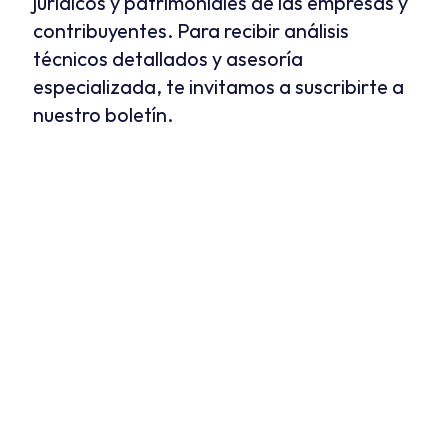
jurídicos y patrimoniales de las empresas y 
contribuyentes. Para recibir análisis 
técnicos detallados y asesoría 
especializada, te invitamos a suscribirte a 
nuestro boletín.
Inhabilitación de 
proveedores: Circular de la 
Secretaría Anticorrupción y 
Buen Gobierno