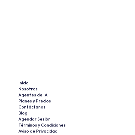
El DOF publica la inhabilitación de 
proveedores del sector público. 
Actualice sus padrones de 
contratistas y evite la nulidad de 
contratos.
Leer Artículo Completo
Inicio
Nosotros
Agentes de IA
Planes y Precios
Contáctanos
Blog
Agendar Sesión
Términos y Condiciones
Aviso de Privacidad