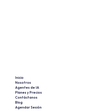
Textil y nuevos subsidios para 
Centros de Conciliación
El DOF publica la revisión del 
Contrato-Ley de la Industria Textil 
y nuevos subsidios federales. 
Conozca los plazos de 
cumplimiento normativo hoy.
Leer Artículo Completo
Inicio
Nosotros
Agentes de IA
Planes y Precios
Contáctanos
Blog
Agendar Sesión